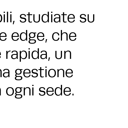
li, studiate su
 e edge, che
 rapida, un
na gestione
n ogni sede.