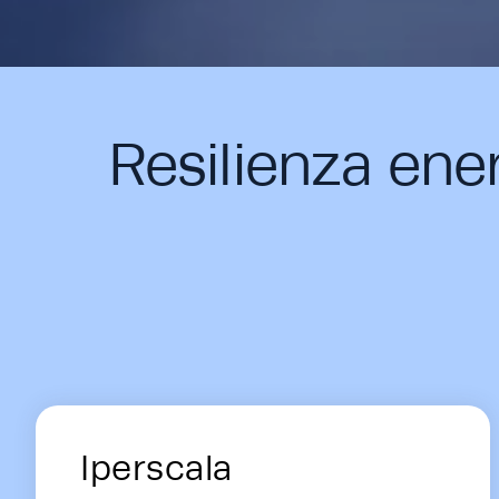
Resilienza ene
Energy Hub - Data Centers - Soluti
Iperscala