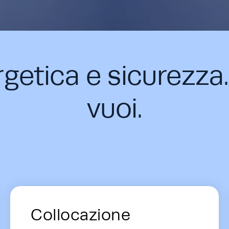
rgetica e sicurezza
vuoi.
ons - Card Row
Collocazione