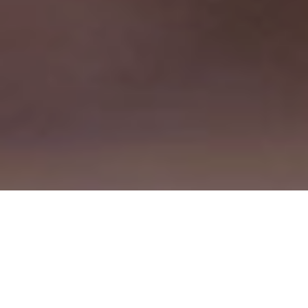
Manufacturing
Ruoli nei nostri siti produttivi
globali.
Professional
Ruoli in finanza, marketing, IT,
risorse umane e altro ancora.