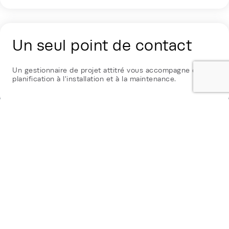
Un seul point de contact
Un gestionnaire de projet attitré vous accompagne de la
planification à l'installation et à la maintenance.
Durabilité de pointe dans
l'industrie
Rehlko marie la transparence garantie par l'EPD et un
programme de soins responsables pour soutenir des
opérations efficaces et responsables à long terme.