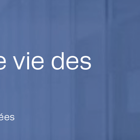
e vie des
ées