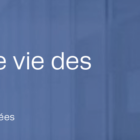
e vie des
ées