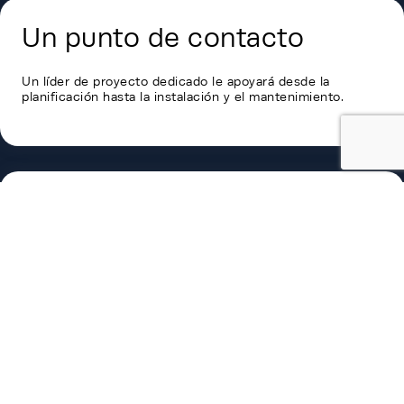
Un punto de contacto
Un líder de proyecto dedicado le apoyará desde la
planificación hasta la instalación y el mantenimiento.
Sostenibilidad líder en la
industria
Rehlko combina la transparencia respaldada por EPD y un
programa de Cuidado Consciente para respaldar
operaciones eficientes y responsables a largo plazo.